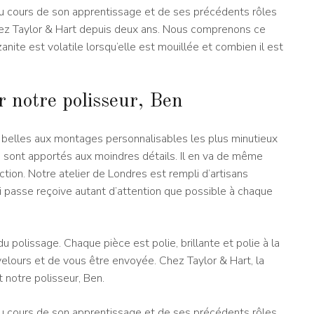
au cours de son apprentissage et de ses précédents rôles
e chez Taylor & Hart depuis deux ans. Nous comprenons ce
anite est volatile lorsqu’elle est mouillée et combien il est
 notre polisseur, Ben
s belles aux montages personnalisables les plus minutieux
ion sont apportés aux moindres détails. Il en va de même
ion. Notre atelier de Londres est rempli d’artisans
i passe reçoive autant d’attention que possible à chaque
u polissage. Chaque pièce est polie, brillante et polie à la
velours et de vous être envoyée. Chez Taylor & Hart, la
 notre polisseur, Ben.
au cours de son apprentissage et de ses précédents rôles