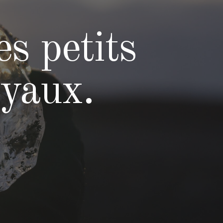
s petits
oyaux.