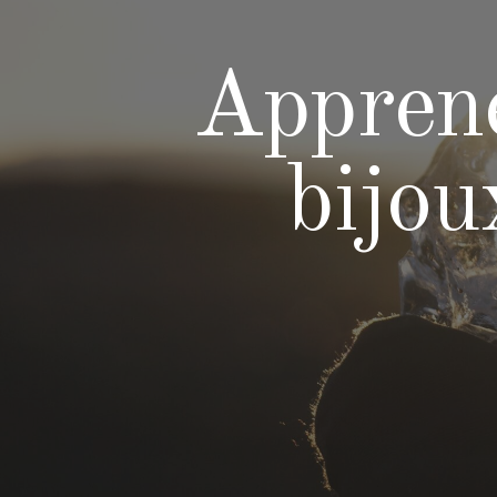
Apprene
bijou