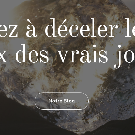
z à déceler le
x des vrais j
Notre Blog