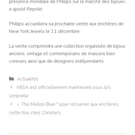
présence mondiale de Phillips sur le marché des bijoux»,
a ajouté Repslin.
Phillips accueillera sa prochaine vente aux enchères de
New York Jewels le 11 décembre.
La vente comprendra une collection organisée de bijoux
anciens, vintage et contemporains de maisons bien
connues ainsi que de designers indépendants.
Catégories
Actualités
Navigation
MJSA est officiellement maintenant sous Ja's
des
Umbrella
articles
« The Mellon Blue '' pour retourner aux enchères,
cette fois chez Christie's