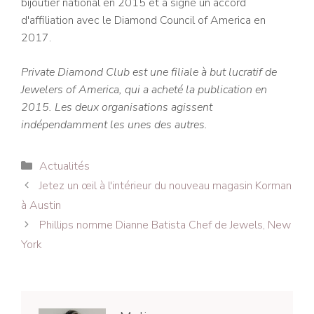
bijoutier national en 2015 et a signé un accord
d'affiliation avec le Diamond Council of America en
2017.
Private Diamond Club est une filiale à but lucratif de
Jewelers of America, qui a acheté la publication en
2015. Les deux organisations agissent
indépendamment les unes des autres.
Catégories
Actualités
Navigation
Jetez un œil à l'intérieur du nouveau magasin Korman
des
à Austin
articles
Phillips nomme Dianne Batista Chef de Jewels, New
York