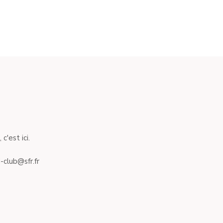
c'est ici.
-club@sfr.fr