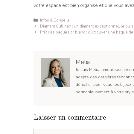
votre espace est bien organisé et que vous ave
Catégories
Infos & Conseils
Navigation
Diamant Cullinan : un diamant exceptionnel, le plu
des
Prix des bagues or blanc : où trouver une bague de f
articles
Melia
Je suis Melia, amoureuse incond
adepte des dernières tendances
dénicher pour vous les bijoux l
harmonieusement à votre style 
Laisser un commentaire
Commentaire