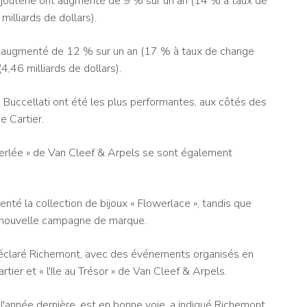
bijouterie ont augmenté de 9 % sur un an (14 % à taux de
illiards de dollars).
t augmenté de 12 % sur un an (17 % à taux de change
4,46 milliards de dollars).
de Buccellati ont été les plus performantes, aux côtés des
e Cartier.
« Perlée » de Van Cleef & Arpels se sont également
té la collection de bijoux « Flowerlace », tandis que
ne nouvelle campagne de marque.
 déclaré Richemont, avec des événements organisés en
rtier et « l'Ile au Trésor » de Van Cleef & Arpels.
l'année dernière, est en bonne voie, a indiqué Richemont.