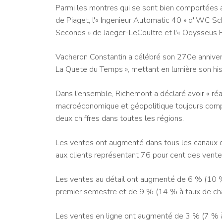
Parmi les montres qui se sont bien comportées au
de Piaget, l'« Ingenieur Automatic 40 » d'IWC S
Seconds » de Jaeger-LeCoultre et l'« Odysseus 
Vacheron Constantin a célébré son 270e annivers
La Quete du Temps », mettant en lumière son histo
Dans l'ensemble, Richemont a déclaré avoir « ré
macroéconomique et géopolitique toujours compl
deux chiffres dans toutes les régions.
Les ventes ont augmenté dans tous les canaux de
aux clients représentant 76 pour cent des vente
Les ventes au détail ont augmenté de 6 % (10 % 
premier semestre et de 9 % (14 % à taux de ch
Les ventes en ligne ont augmenté de 3 % (7 % à 