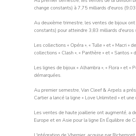
Au premier semestre, les ventes de la division 
change constants) à 7,75 milliards d'euros (9,03 m
Au deuxième trimestre, les ventes de bijoux on
constants) pour atteindre 3,83 milliards d'euros (
Les collections « Opéra », « Tulle » et « Macri » 
collections « Clash », « Panthère » et « Santos » d
Les lignes de bijoux « Alhambra », « Flora » et 
démarquées.
Au premier semestre, Van Cleef & Arpels a présen
Cartier a lancé la ligne « Love Unlimited » et u
Les ventes de haute joaillerie ont augmenté, a
Europe et en Asie pour la ligne En Équilibre de Ca
L'intégration de Vhernier, acquise par Richemont 