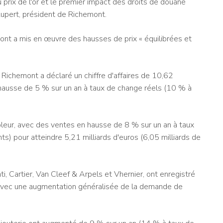
rix de l'or et le premier impact des droits de douane
Rupert, président de Richemont.
ont a mis en œuvre des hausses de prix « équilibrées et
Richemont a déclaré un chiffre d'affaires de 10,62
en hausse de 5 % sur un an à taux de change réels (10 % à
pleur, avec des ventes en hausse de 8 % sur un an à taux
) pour atteindre 5,21 milliards d'euros (6,05 milliards de
i, Cartier, Van Cleef & Arpels et Vhernier, ont enregistré
avec une augmentation généralisée de la demande de