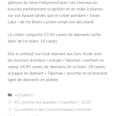
glamour du vieux Hollywood avec ses cheveux en
boucles parfaitement sculptées et un châle à plumes
sur son épaule tandis que le collier pendant « Swan
Lake » de De Beers London ornait son décolleté.
Le collier comporte 23,95 carats de diamants sertis
dans de l'or blanc 18 carats.
Elle a continué son look diamant aux tons froids avec
les boucles d'oreilles cocktail « Talisman » mettant en
valeur 26,95 carats de diamants en or blanc 18 carats,
la bague en diamant « Talisman » assortie et un bracelet
ligne de diamants en platine.
Catégories
Actualités
Navigation
JFC nomme les lauréats « Facettes » 2026
des
La confiance des consommateurs remonte
articles