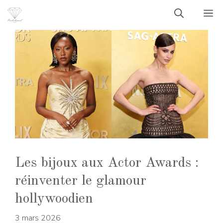
Aller
M
au
contenu
Les bijoux aux Actor Awards :
réinventer le glamour
hollywoodien
3 mars 2026