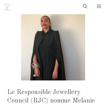
Aller
M
au
contenu
Le Responsible Jewellery
Council (RJC) nomme Melanie