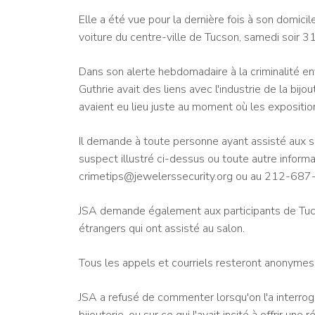
Elle a été vue pour la dernière fois à son domicil
voiture du centre-ville de Tucson, samedi soir 31 
Dans son alerte hebdomadaire à la criminalité env
Guthrie avait des liens avec l'industrie de la bijo
avaient eu lieu juste au moment où les expositi
Il demande à toute personne ayant assisté aux sp
suspect illustré ci-dessus ou toute autre informa
crimetips@jewelerssecurity.org ou au 212-687
JSA demande également aux participants de Tuc
étrangers qui ont assisté au salon.
Tous les appels et courriels resteront anonymes 
JSA a refusé de commenter lorsqu'on l'a interrogé 
bijouterie, ou sur ce qui l'avait incité à offrir u