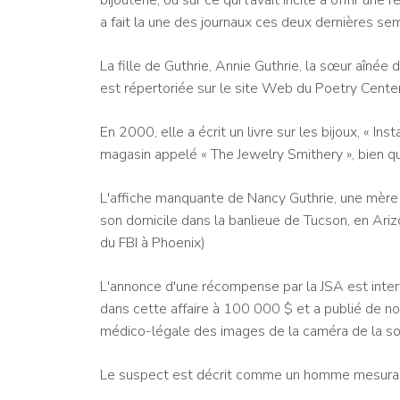
a fait la une des journaux ces deux dernières se
La fille de Guthrie, Annie Guthrie, la sœur aînée 
est répertoriée sur le site Web du Poetry Center d
En 2000, elle a écrit un livre sur les bijoux, « Ins
magasin appelé « The Jewelry Smithery », bien qu'
L'affiche manquante de Nancy Guthrie, une mère 
son domicile dans la banlieue de Tucson, en Arizo
du FBI à Phoenix)
L'annonce d'une récompense par la JSA est int
dans cette affaire à 100 000 $ et a publié de no
médico-légale des images de la caméra de la so
Le suspect est décrit comme un homme mesurant