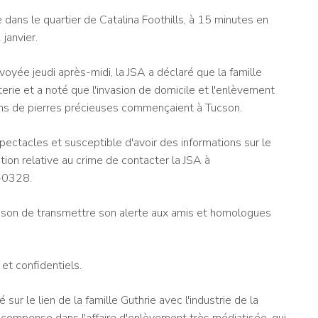
e dans le quartier de Catalina Foothills, à 15 minutes en
janvier.
oyée jeudi après-midi, la JSA a déclaré que la famille
uterie et a noté que l'invasion de domicile et l'enlèvement
ons de pierres précieuses commençaient à Tucson.
ectacles et susceptible d'avoir des informations sur le
tion relative au crime de contacter la JSA à
-0328.
son de transmettre son alerte aux amis et homologues
et confidentiels.
sur le lien de la famille Guthrie avec l'industrie de la
ne récompense dans l'affaire d'enlèvement très médiatisée, qui