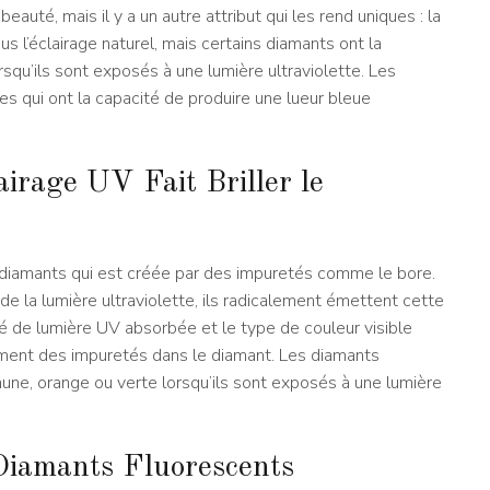
eauté, mais il y a un autre attribut qui les rend uniques : la
s l’éclairage naturel, mais certains diamants ont la
rsqu’ils sont exposés à une lumière ultraviolette. Les
s qui ont la capacité de produire une lueur bleue
rage UV Fait Briller le
 diamants qui est créée par des impuretés comme le bore.
e la lumière ultraviolette, ils radicalement émettent cette
té de lumière UV absorbée et le type de couleur visible
ment des impuretés dans le diamant. Les diamants
aune, orange ou verte lorsqu’ils sont exposés à une lumière
 Diamants Fluorescents