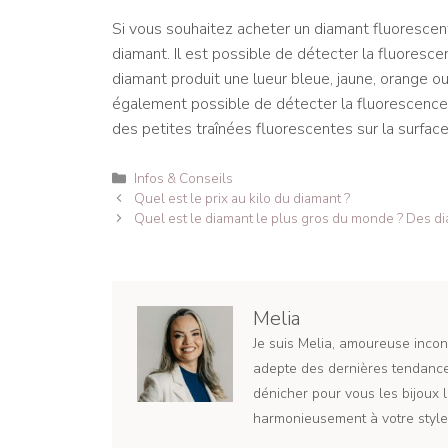
Si vous souhaitez acheter un diamant fluorescent
diamant. Il est possible de détecter la fluoresce
diamant produit une lueur bleue, jaune, orange ou 
également possible de détecter la fluorescence 
des petites traînées fluorescentes sur la surface 
Catégories
Infos & Conseils
Navigation
Quel est le prix au kilo du diamant ?
des
Quel est le diamant le plus gros du monde ? Des d
articles
Melia
Je suis Melia, amoureuse incond
adepte des dernières tendances
dénicher pour vous les bijoux l
harmonieusement à votre style 