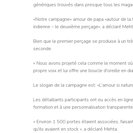
génériques trouvés dans presque tous les magas
«Notre campagne« amour de papa »autour de la fê
indienne – le deuxième perçage», a déclaré Meht
Bien que le premier perçage se produise à un très 
seconde.
« Nous avons projeté cela comme le moment où u
propre voix et lui offre une boucle d'oreille en di
Le slogan de la campagne est: «L'amour si naturel,
Les détaillants participants ont eu accès en li
formation et à une personnalisation transparent
« Environ 1 500 portes étaient associées, faisan
qu'ils avaient en stock », a déclaré Mehta.