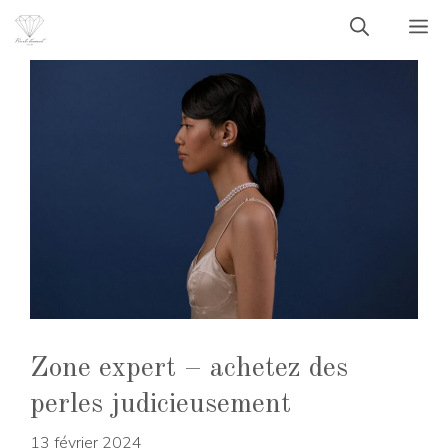
Aller
M
au
contenu
Zone expert – achetez des
perles judicieusement
13 février 2024