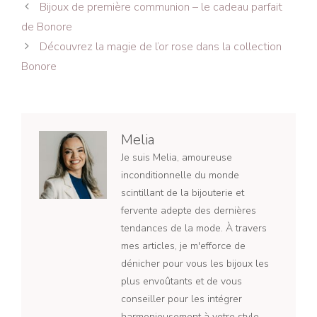
Navigation
Bijoux de première communion – le cadeau parfait
des
de Bonore
articles
Découvrez la magie de l’or rose dans la collection
Bonore
Melia
Je suis Melia, amoureuse
inconditionnelle du monde
scintillant de la bijouterie et
fervente adepte des dernières
tendances de la mode. À travers
mes articles, je m'efforce de
dénicher pour vous les bijoux les
plus envoûtants et de vous
conseiller pour les intégrer
harmonieusement à votre style