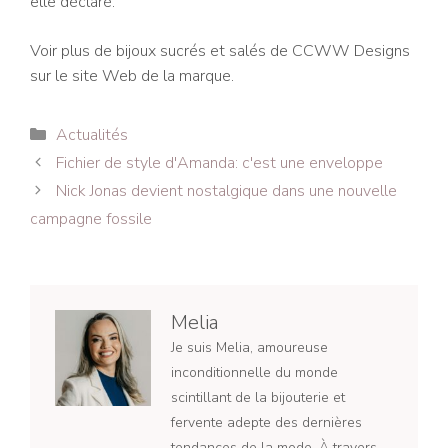
elle déclaré.
Voir plus de bijoux sucrés et salés de CCWW Designs
sur le site Web de la marque.
Catégories
Actualités
Navigation
Fichier de style d'Amanda: c'est une enveloppe
des
Nick Jonas devient nostalgique dans une nouvelle
articles
campagne fossile
Melia
Je suis Melia, amoureuse
inconditionnelle du monde
scintillant de la bijouterie et
fervente adepte des dernières
tendances de la mode. À travers