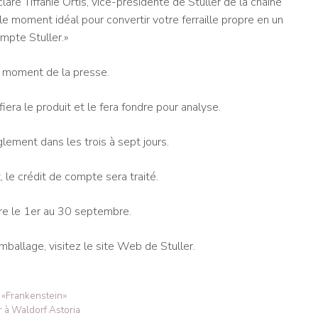
claré Tiffanie Ortis, vice-présidente de Stuller de la chaîne
 moment idéal pour convertir votre ferraille propre en un
mpte Stuller.»
au moment de la presse.
fiera le produit et le fera fondre pour analyse.
èglement dans les trois à sept jours.
, le crédit de compte sera traité.
tre le 1er au 30 septembre.
mballage, visitez le site Web de Stuller.
à «Frankenstein»
 à Waldorf Astoria