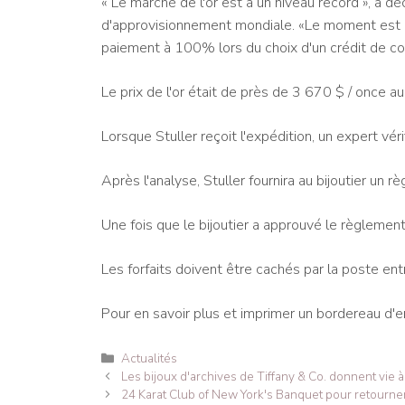
« Le marché de l'or est à un niveau record », a dé
d'approvisionnement mondiale. «Le moment est le
paiement à 100% lors du choix d'un crédit de co
Le prix de l'or était de près de 3 670 $ / once 
Lorsque Stuller reçoit l'expédition, un expert véri
Après l'analyse, Stuller fournira au bijoutier un r
Une fois que le bijoutier a approuvé le règlement
Les forfaits doivent être cachés par la poste en
Pour en savoir plus et imprimer un bordereau d'e
Catégories
Actualités
Navigation
Les bijoux d'archives de Tiffany & Co. donnent vie 
des
24 Karat Club of New York's Banquet pour retourner