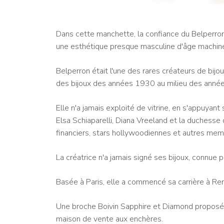
Dans cette manchette, la confiance du Belperron 
une esthétique presque masculine d'âge machine
Belperron était l'une des rares créateurs de bijo
des bijoux des années 1930 au milieu des anné
Elle n'a jamais exploité de vitrine, en s'appuyant
Elsa Schiaparelli, Diana Vreeland et la duchesse
financiers, stars hollywoodiennes et autres membre
La créatrice n'a jamais signé ses bijoux, connue 
Basée à Paris, elle a commencé sa carrière à Re
Une broche Boivin Sapphire et Diamond proposée m
maison de vente aux enchères.