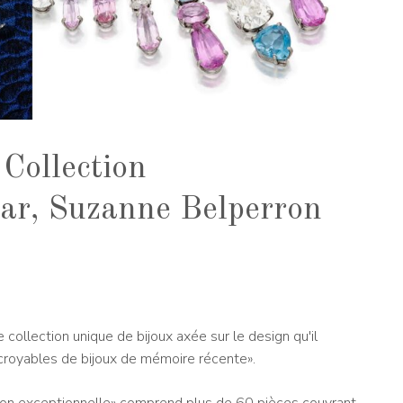
 Collection
Jar, Suzanne Belperron
ollection unique de bijoux axée sur le design qu'il
incroyables de bijoux de mémoire récente».
ction exceptionnelle» comprend plus de 60 pièces couvrant