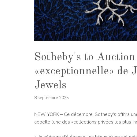
Sotheby's to Auction
«exceptionnelle» de 
Jewels
8 septembre 2025
NEW YORK – Ce décembre, Sotheby's offrira une c
appelle l'une des «collections privées les plus 
«Un héritage d'élégance: les bijoux d'une colle