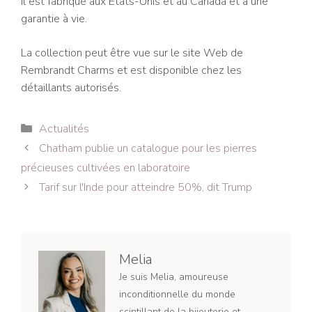
Il est fabriqué aux États-Unis et au Canada et a une
garantie à vie.
La collection peut être vue sur le site Web de
Rembrandt Charms et est disponible chez les
détaillants autorisés.
Catégories
Actualités
Navigation
Chatham publie un catalogue pour les pierres
des
précieuses cultivées en laboratoire
articles
Tarif sur l'Inde pour atteindre 50%, dit Trump
Melia
Je suis Melia, amoureuse
inconditionnelle du monde
scintillant de la bijouterie et