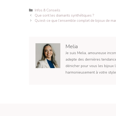
Catégories
Infos & Conseils
Navigation
Que sont les diamants synthétiques ?
des
Qu’est-ce que l’ensemble complet de bijoux de mar
articles
Melia
Je suis Melia, amoureuse incond
adepte des dernières tendances
dénicher pour vous les bijoux l
harmonieusement à votre style 