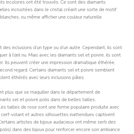
ts incolores ont été trouvés. Ce sont des diamants
elles incrustées dans le cristal créant une sorte de motif
u blanches, ou même afficher une couleur naturelle.
 des inclusions d’un type ou d’un autre. Cependant, ils sont
uer à l’œil nu. Mais avec les diamants sel et poivre, ils sont
tier. Ils peuvent créer une impression dramatique éthérée,
 second regard. Certains diamants sel et poivre semblent
lent éthérés avec leurs inclusions pâles.
 font plus que se maquiller dans le département de
mants sel et poivre polis dans de belles tailles,
es tailles de rose sont une forme populaire produite avec
cerf-volant et autres silhouettes inattendues captivent
 Certains artistes de bijoux audacieux ont même serti des
n polis) dans des bijoux pour renforcer encore son ambiance