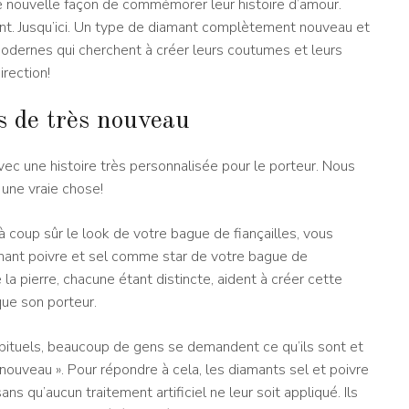
e nouvelle façon de commémorer leur histoire d’amour.
ant. Jusqu’ici. Un type de diamant complètement nouveau et
 modernes qui cherchent à créer leurs coutumes et leurs
irection!
s de très nouveau
avec une histoire très personnalisée pour le porteur. Nous
t une vraie chose!
 à coup sûr le look de votre bague de fiançailles, vous
mant poivre et sel comme star de votre bague de
la pierre, chacune étant distincte, aident à créer cette
que son porteur.
abituels, beaucoup de gens se demandent ce qu’ils sont et
nouveau ». Pour répondre à cela, les diamants sel et poivre
ns qu’aucun traitement artificiel ne leur soit appliqué. Ils