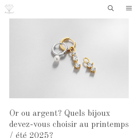
Aller
M
au
contenu
Or ou argent? Quels bijoux
devez-vous choisir au printemps
/ été 2025?