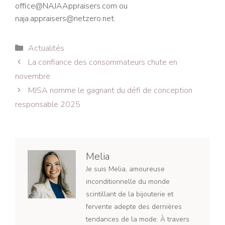
office@NAJAAppraisers.com ou
naja.appraisers@netzero.net.
Catégories
Actualités
Navigation
La confiance des consommateurs chute en
des
novembre
articles
MJSA nomme le gagnant du défi de conception
responsable 2025
Melia
Je suis Melia, amoureuse
inconditionnelle du monde
scintillant de la bijouterie et
fervente adepte des dernières
tendances de la mode. À travers