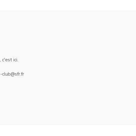
c'est ici.
-club@sfr.fr