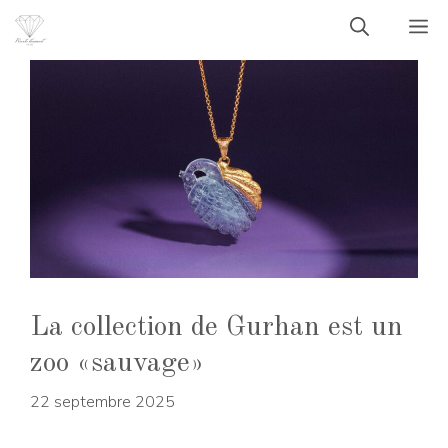
Aller
M
au
contenu
La collection de Gurhan est un
zoo «sauvage»
22 septembre 2025