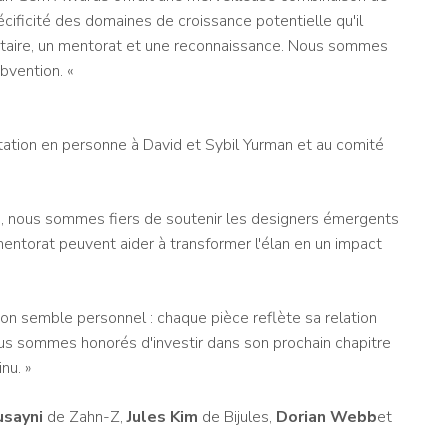
cificité des domaines de croissance potentielle qu'il
ntaire, un mentorat et une reconnaissance. Nous sommes
ubvention. «
tation en personne à David et Sybil Yurman et au comité
 nous sommes fiers de soutenir les designers émergents
entorat peuvent aider à transformer l'élan en un impact
lson semble personnel : chaque pièce reflète sa relation
ous sommes honorés d'investir dans son prochain chapitre
nu. »
usayni
de Zahn-Z,
Jules Kim
de Bijules,
Dorian Webb
et