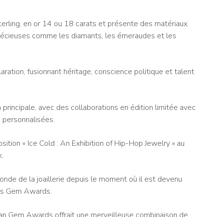
terling, en or 14 ou 18 carats et présente des matériaux
 précieuses comme les diamants, les émeraudes et les
ration, fusionnant héritage, conscience politique et talent
principale, avec des collaborations en édition limitée avec
personnalisées.
ition « Ice Cold : An Exhibition of Hip-Hop Jewelry » au
k.
onde de la joaillerie depuis le moment où il est devenu
des Gem Awards.
man Gem Awards offrait une merveilleuse combinaison de