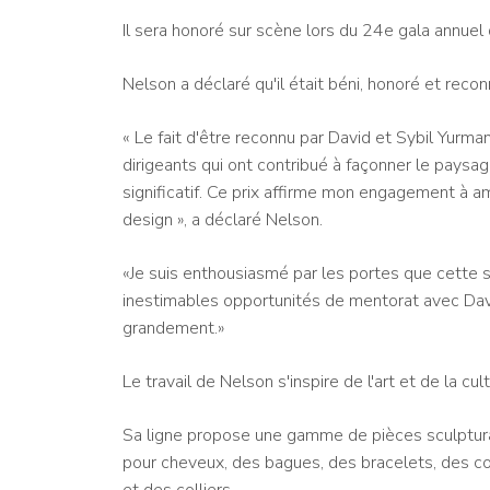
Il sera honoré sur scène lors du 24e gala annu
Nelson a déclaré qu'il était béni, honoré et reco
« Le fait d'être reconnu par David et Sybil Yurm
dirigeants qui ont contribué à façonner le paysag
significatif. Ce prix affirme mon engagement à ampli
design », a déclaré Nelson.
«Je suis enthousiasmé par les portes que cette s
inestimables opportunités de mentorat avec Dav
grandement.»
Le travail de Nelson s'inspire de l'art et de la cul
Sa ligne propose une gamme de pièces sculptura
pour cheveux, des bagues, des bracelets, des cou
et des colliers.