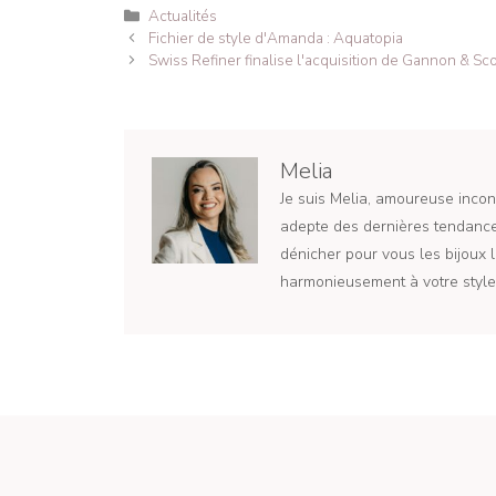
Catégories
Actualités
Navigation
Fichier de style d'Amanda : Aquatopia
des
Swiss Refiner finalise l'acquisition de Gannon & Sco
articles
Melia
Je suis Melia, amoureuse incond
adepte des dernières tendances
dénicher pour vous les bijoux l
harmonieusement à votre style 