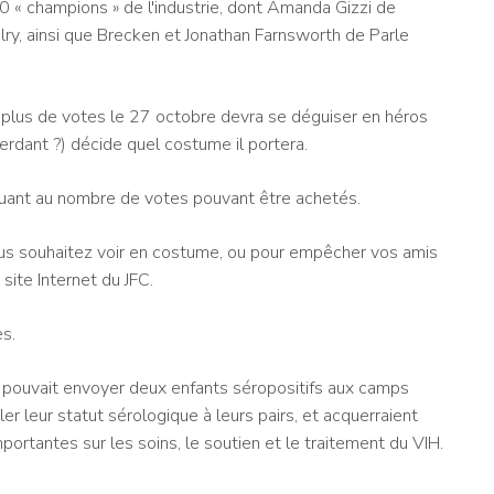
0 « champions » de l'industrie, dont Amanda Gizzi de
ry, ainsi que Brecken et Jonathan Farnsworth de Parle
le plus de votes le 27 octobre devra se déguiser en héros
rdant ?) décide quel costume il portera.
 quant au nombre de votes pouvant être achetés.
us souhaitez voir en costume, ou pour empêcher vos amis
site Internet du JFC.
es.
l pouvait envoyer deux enfants séropositifs aux camps
ler leur statut sérologique à leurs pairs, et acquerraient
rtantes sur les soins, le soutien et le traitement du VIH.