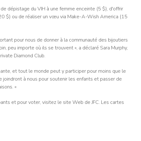
st de dépistage du VIH à une femme enceinte (5 $), d'offrir
l (20 $) ou de réaliser un vœu via Make-A-Wish America (15
rtant pour nous de donner à la communauté des bijoutiers
oin, peu importe où ils se trouvent », a déclaré Sara Murphy,
Private Diamond Club.
nte, et tout le monde peut y participer pour moins que le
e joindront à nous pour soutenir les enfants et passer de
isons. «
ipants et pour voter, visitez le site Web de JFC. Les cartes