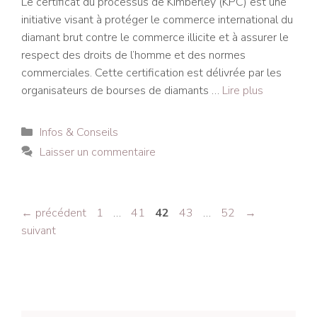
Le certificat du processus de Kimberley (KPC) est une
initiative visant à protéger le commerce international du
diamant brut contre le commerce illicite et à assurer le
respect des droits de l’homme et des normes
commerciales. Cette certification est délivrée par les
organisateurs de bourses de diamants …
Lire plus
Catégories
Infos & Conseils
Laisser un commentaire
Navigation
Page
Page
Page
Page
Page
←
précédent
1
…
41
42
43
…
52
→
des
suivant
articles