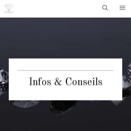
Aller
M
au
contenu
Infos & Conseils