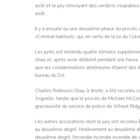
août et le jury renvoyant des verdicts coupables
août.
Il y a ensuite eu une deuxième phase du procès 
«Criminal habituel», qui, en vertu de la loi du Col
Les jurés ont entendu quatre témoins supplémen
Shay et, après avoir délibéré pendant une heure, 
que les condamnations antérieures étaient des épi
bureau du DA.
Charles Robinson Shay, à droite, a été reconnu c
Arguello, tandis que le procès de Michael McCo
gracieuseté du service de police de Wheat Ridg
Les autres accusations dont le jury ont reconnu 
au deuxième degré, l'enlèvement au deuxième deg
deuxième degré, l'incendie incendie incendie de c