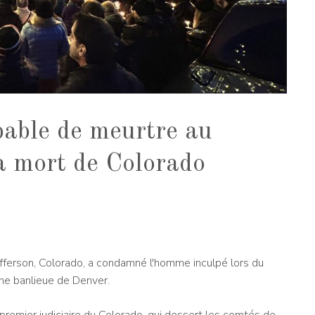
able de meurtre au
a mort de Colorado
fferson, Colorado, a condamné l'homme inculpé lors du
ne banlieue de Denver.
premier judiciaire du Colorado, qui dessert les comtés de