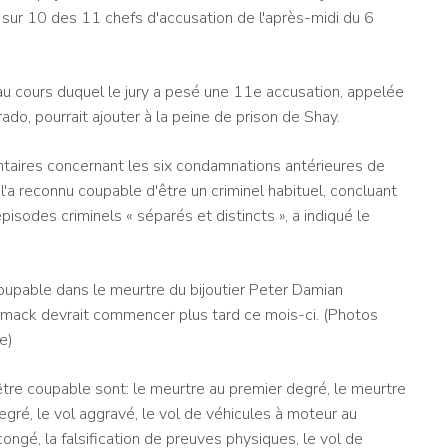
 sur 10 des 11 chefs d'accusation de l'après-midi du 6
au cours duquel le jury a pesé une 11e accusation, appelée
orado, pourrait ajouter à la peine de prison de Shay.
taires concernant les six condamnations antérieures de
l'a reconnu coupable d'être un criminel habituel, concluant
sodes criminels « séparés et distincts », a indiqué le
oupable dans le meurtre du bijoutier Peter Damian
rmack devrait commencer plus tard ce mois-ci. (Photos
e)
être coupable sont: le meurtre au premier degré, le meurtre
ré, le vol aggravé, le vol de véhicules à moteur au
ongé, la falsification de preuves physiques, le vol de