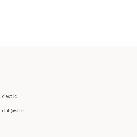
c'est ici.
-club@sfr.fr