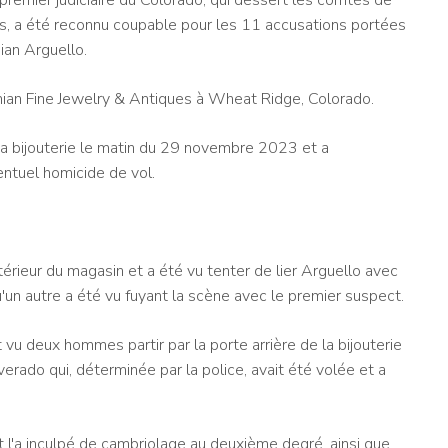
ns, a été reconnu coupable pour les 11 accusations portées
ian Arguello.
amian Fine Jewelry & Antiques à Wheat Ridge, Colorado.
 sa bijouterie le matin du 29 novembre 2023 et a
ntuel homicide de vol.
intérieur du magasin et a été vu tenter de lier Arguello avec
qu'un autre a été vu fuyant la scène avec le premier suspect.
 vu deux hommes partir par la porte arrière de la bijouterie
rado qui, déterminée par la police, avait été volée et a
 l'a inculpé de cambriolage au deuxième degré, ainsi que