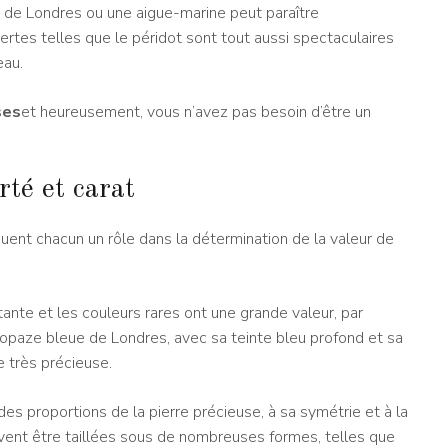
e de Londres ou une aigue-marine peut paraître
rtes telles que le péridot sont tout aussi spectaculaires
eau.
ses
et heureusement, vous n’avez pas besoin d’être un
rté et carat
 jouent chacun un rôle dans la détermination de la valeur de
nte et les couleurs rares ont une grande valeur, par
topaze bleue de Londres, avec sa teinte bleu profond et sa
 très précieuse.
 des proportions de la pierre précieuse, à sa symétrie et à la
euvent être taillées sous de nombreuses formes, telles que