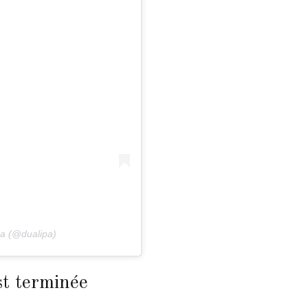
a (@dualipa)
st terminée