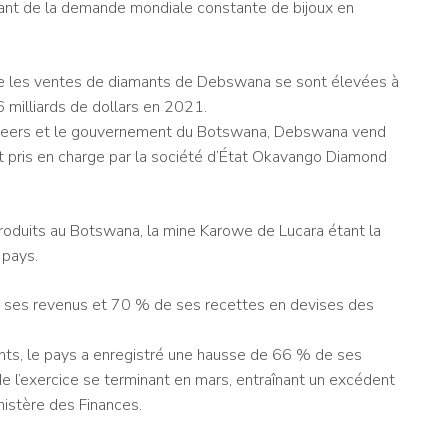
itant de la demande mondiale constante de bijoux en
ue les ventes de diamants de Debswana se sont élevées à
 milliards de dollars en 2021.
e Beers et le gouvernement du Botswana, Debswana vend
t pris en charge par la société d’État Okavango Diamond
oduits au Botswana, la mine Karowe de Lucara étant la
 pays.
e ses revenus et 70 % de ses recettes en devises des
nts, le pays a enregistré une hausse de 66 % de ses
e l’exercice se terminant en mars, entraînant un excédent
nistère des Finances.