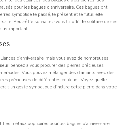
ernité, des alliances, des bagues à trois pierres, des
lisés pour les bagues d’anniversaire. Ces bagues ont
erres symbolise le passé, le présent et le futur, elle
aire. Peut-être souhaitez-vous lui offrir le solitaire de ses
plus important.
ses
 alliances d’anniversaire, mais vous avez de nombreuses
uleur, pensez à vous procurer des pierres précieuses
 émeraudes. Vous pouvez mélanger des diamants avec des
rres précieuses de différentes couleurs. Voyez quelle
rait un geste symbolique d’inclure cette pierre dans votre
l. Les métaux populaires pour les bagues d’anniversaire