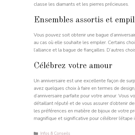
classe les diamants et les pierres précieuses.
Ensembles assortis et empi
Vous pouvez soit obtenir une bague d’anniversair
au cas où elle souhaite les empiler. Certains ch
l’alliance et la bague de fiançailles. D’autres cho
Célébrez votre amour
Un anniversaire est une excellente façon de sur
avez quelques choix à faire en termes de design, 
d’anniversaire parfaite pour votre amour. Vous v
détaillant réputé et de vous assurer d’obtenir des
les préférences en matière de bijoux de votre p
magnifique et significative pour célébrer l’étape 
Catégories
Infos & Conseils