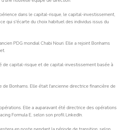
d'une nouvelle équipe de direction.
rience dans le capital-risque, le capital-investissement,
 ce qui s'écarte du choix habituel des individus issus du
ancien PDG mondial Chabi Nouri. Elle a rejoint Bonhams
et.
é de capital-risque et de capital-investissement basée à
e de Bonhams. Elle était l'ancienne directrice financière de
 opérations. Elle a auparavant été directrice des opérations
acing Formula E, selon son profil LinkedIn.
stera en poste pendant la période de transition, selon