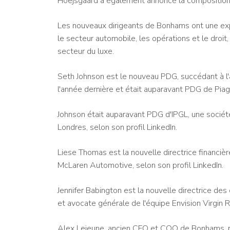
Hoejsgaard a également annoncé la composition 
Les nouveaux dirigeants de Bonhams ont une expé
le secteur automobile, les opérations et le droit,
secteur du luxe.
Seth Johnson est le nouveau PDG, succédant à l'
l'année dernière et était auparavant PDG de Piag
Johnson était auparavant PDG d'IPGL, une sociét
Londres, selon son profil LinkedIn.
Liese Thomas est la nouvelle directrice financièr
McLaren Automotive, selon son profil LinkedIn.
Jennifer Babington est la nouvelle directrice des
et avocate générale de l'équipe Envision Virgin R
Alex Lejeune, ancien CFO et COO de Bonhams, re